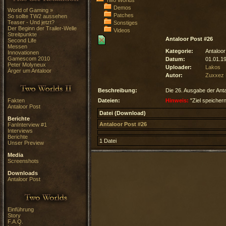
Two Worlds
Demos
World of Gaming »
Patches
So sollte TW2 aussehen
Teaser - Und jetzt?
Sonstiges
Der Beginn der Trailer-Welle
Videos
Streitpunkte
Antaloor Post #26
Second Life
Messen
Kategorie:
Antaloor
Innovationen
Gamescom 2010
Datum:
01.01.1
Peter Molyneux
Uploader:
Lakos
Ärger um Antaloor
Autor:
Zuxxez 
Beschreibung:
Die 26. Ausgabe der Anta
Fakten
Dateien:
Hinweis:
"Ziel speichern
Antaloor Post
Datei (Download)
Berichte
Antaloor Post #26
FanInterview #1
Interviews
Berichte
1 Datei
Unser Preview
Media
Screenshots
Downloads
Antaloor Post
Einführung
Story
F.A.Q.