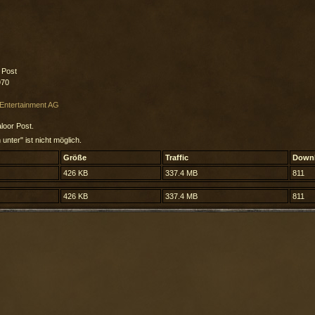
 Post
970
Entertainment AG
loor Post.
 unter" ist nicht möglich.
Größe
Traffic
Down
426 KB
337.4 MB
811
426 KB
337.4 MB
811