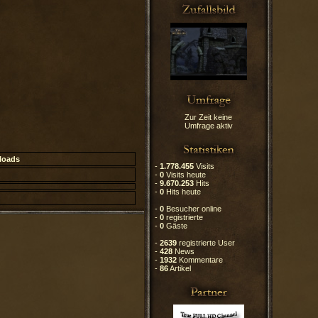
Zur Zeit keine
Umfrage aktiv
loads
-
1.778.455
Visits
-
0
Visits heute
-
9.670.253
Hits
-
0
Hits heute
-
0
Besucher online
-
0
registrierte
-
0
Gäste
-
2639
registrierte User
-
428
News
-
1932
Kommentare
-
86
Artikel