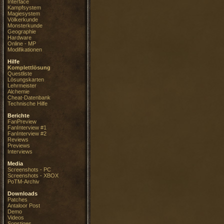
Interface
Kampfsystem
Magiesystem
Völkerkunde
Monsterkunde
Geographie
Hardware
Online - MP
Modifikationen
Hilfe
Komplettlösung
Questliste
Lösungskarten
Lehrmeister
Alchemie
Cheat-Datenbank
Technische Hilfe
Berichte
FanPreview
FanInterview #1
FanInterview #2
Reviews
Previews
Interviews
Media
Screenshots - PC
Screenshots - XBOX
PoTM-Archiv
Downloads
Patches
Antaloor Post
Demo
Videos
Sonstiges