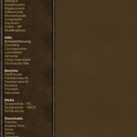
Interface
Kampfsystem
Magiesystem
Völkerkunde
Monsterkunde
Geographie
Hardware
Online - MP
Modifikationen
Hilfe
Komplettlösung
Questliste
Lösungskarten
Lehrmeister
Alchemie
Cheat-Datenbank
Technische Hilfe
Berichte
FanPreview
FanInterview #1
FanInterview #2
Reviews
Previews
Interviews
Media
Screenshots - PC
Screenshots - XBOX
PoTM-Archiv
Downloads
Patches
Antaloor Post
Demo
Videos
Sonstiges