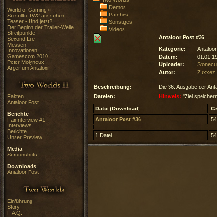
Two Worlds
Demos
World of Gaming »
Patches
So sollte TW2 aussehen
Teaser - Und jetzt?
Sonstiges
Der Beginn der Trailer-Welle
Videos
Streitpunkte
Antaloor Post #36
Second Life
Messen
Kategorie:
Antaloor
Innovationen
Gamescom 2010
Datum:
01.01.1
Peter Molyneux
Uploader:
Stonecut
Ärger um Antaloor
Autor:
Zuxxez 
Beschreibung:
Die 36. Ausgabe der Anta
Fakten
Dateien:
Hinweis:
"Ziel speichern
Antaloor Post
Datei (Download)
G
Berichte
Antaloor Post #36
54
FanInterview #1
Interviews
Berichte
1 Datei
54
Unser Preview
Media
Screenshots
Downloads
Antaloor Post
Einführung
Story
F.A.Q.