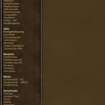
Interface
Kampfsystem
Magiesystem
Völkerkunde
Monsterkunde
Geographie
Hardware
Online - MP
Modifikationen
Hilfe
Komplettlösung
Questliste
Lösungskarten
Lehrmeister
Alchemie
Cheat-Datenbank
Technische Hilfe
Berichte
FanPreview
FanInterview #1
FanInterview #2
Reviews
Previews
Interviews
Media
Screenshots - PC
Screenshots - XBOX
PoTM-Archiv
Downloads
Patches
Antaloor Post
Demo
Videos
Sonstiges