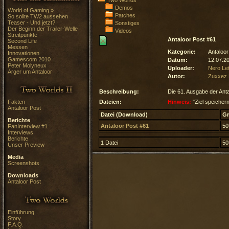
Two Worlds
Demos
World of Gaming »
Patches
So sollte TW2 aussehen
Teaser - Und jetzt?
Sonstiges
Der Beginn der Trailer-Welle
Videos
Streitpunkte
Antaloor Post #61
Second Life
Messen
Kategorie:
Antaloor
Innovationen
Gamescom 2010
Datum:
12.07.2
Peter Molyneux
Uploader:
Nero Le
Ärger um Antaloor
Autor:
Zuxxez 
Beschreibung:
Die 61. Ausgabe der Anta
Fakten
Dateien:
Hinweis:
"Ziel speichern
Antaloor Post
Datei (Download)
G
Berichte
Antaloor Post #61
50
FanInterview #1
Interviews
Berichte
1 Datei
50
Unser Preview
Media
Screenshots
Downloads
Antaloor Post
Einführung
Story
F.A.Q.