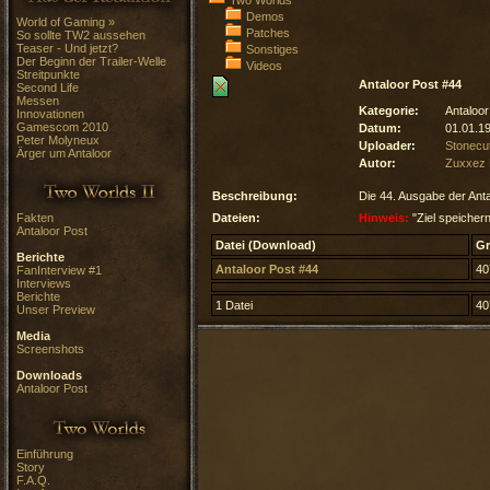
Two Worlds
Demos
World of Gaming »
Patches
So sollte TW2 aussehen
Teaser - Und jetzt?
Sonstiges
Der Beginn der Trailer-Welle
Videos
Streitpunkte
Antaloor Post #44
Second Life
Messen
Kategorie:
Antaloor
Innovationen
Gamescom 2010
Datum:
01.01.1
Peter Molyneux
Uploader:
Stonecut
Ärger um Antaloor
Autor:
Zuxxez 
Beschreibung:
Die 44. Ausgabe der Anta
Fakten
Dateien:
Hinweis:
"Ziel speichern
Antaloor Post
Datei (Download)
G
Berichte
Antaloor Post #44
40
FanInterview #1
Interviews
Berichte
1 Datei
40
Unser Preview
Media
Screenshots
Downloads
Antaloor Post
Einführung
Story
F.A.Q.