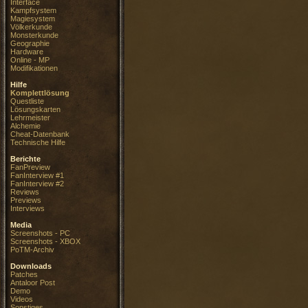
Interface
Kampfsystem
Magiesystem
Völkerkunde
Monsterkunde
Geographie
Hardware
Online - MP
Modifikationen
Hilfe
Komplettlösung
Questliste
Lösungskarten
Lehrmeister
Alchemie
Cheat-Datenbank
Technische Hilfe
Berichte
FanPreview
FanInterview #1
FanInterview #2
Reviews
Previews
Interviews
Media
Screenshots - PC
Screenshots - XBOX
PoTM-Archiv
Downloads
Patches
Antaloor Post
Demo
Videos
Sonstiges