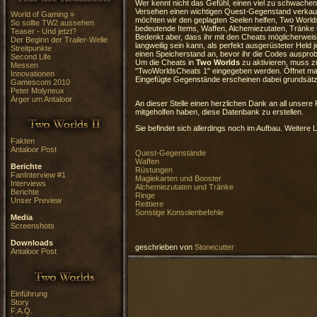
Wer kennt nicht das Gefühl, einen viel zu schwachen
Versehen einen wichtigen Quest-Gegenstand verkauft
World of Gaming »
möchten wir den geplagten Seelen helfen, Two Worlds
So sollte TW2 aussehen
bedeutende Items, Waffen, Alchemiezutaten, Tränke
Teaser - Und jetzt?
Bedenkt aber, dass ihr mit den Cheats möglicherweise
Der Beginn der Trailer-Welle
langweilig sein kann, als perfekt ausgerüsteter Held
Streitpunkte
einen Speicherstand an, bevor ihr die Codes ausprobi
Second Life
Um die Cheats in
Two Worlds
zu aktivieren, muss zu
Messen
"TwoWorldsCheats 1" eingegeben werden. Öffnet man 
Innovationen
Eingefügte Gegenstände erscheinen dabei grundsätzl
Gamescom 2010
Peter Molyneux
Ärger um Antaloor
An dieser Stelle einen herzlichen Dank an all unsere
mitgeholfen haben, diese Datenbank zu erstellen.
Sie befindet sich allerdings noch im Aufbau. Weitere L
Fakten
Antaloor Post
Quest-Gegenstände
Waffen
Berichte
Rüstungen
FanInterview #1
Magiekarten und Booster
Interviews
Alchemiezutaten und Tränke
Berichte
Ringe
Unser Preview
Reittiere
Sonstige Konsolenbefehle
Media
Screenshots
Downloads
geschrieben von
Stonecutter
Antaloor Post
Einführung
Story
F.A.Q.