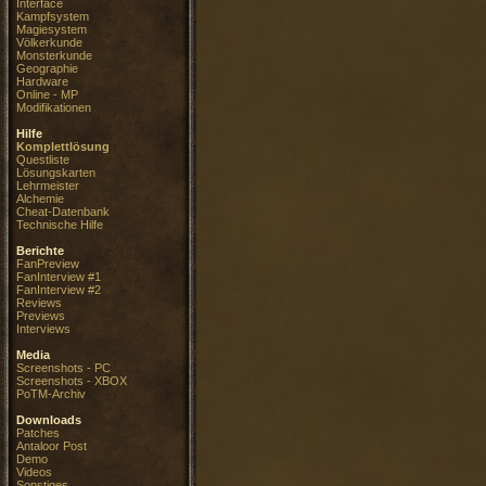
Interface
Kampfsystem
Magiesystem
Völkerkunde
Monsterkunde
Geographie
Hardware
Online - MP
Modifikationen
Hilfe
Komplettlösung
Questliste
Lösungskarten
Lehrmeister
Alchemie
Cheat-Datenbank
Technische Hilfe
Berichte
FanPreview
FanInterview #1
FanInterview #2
Reviews
Previews
Interviews
Media
Screenshots - PC
Screenshots - XBOX
PoTM-Archiv
Downloads
Patches
Antaloor Post
Demo
Videos
Sonstiges