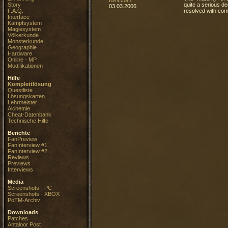
Story
quite a serious d
03.03.2006
F.A.Q.
resolved with comp
Interface
Kampfsystem
Magiesystem
Völkerkunde
Monsterkunde
Geographie
Hardware
Online - MP
Modifikationen
Hilfe
Komplettlösung
Questliste
Lösungskarten
Lehrmeister
Alchemie
Cheat-Datenbank
Technische Hilfe
Berichte
FanPreview
FanInterview #1
FanInterview #2
Reviews
Previews
Interviews
Media
Screenshots - PC
Screenshots - XBOX
PoTM-Archiv
Downloads
Patches
Antaloor Post