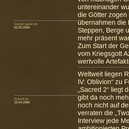
untereinander wur
die Götter zogen
übernahmen die K
GameCaptain.de
02.05.2006
Steppen, Berge u
mehr präsent ware
Zum Start der Ge
vom Kriegsgott Az
wertvolle Artefakt
Weltweit liegen R
IV: Oblivion“ zu 
„Sacred 2“ liegt 
gibt da noch meh
Krawall.de
19.04.2006
noch nicht auf de
verraten die „Tw
Interview jede M
ambitionierten Pr