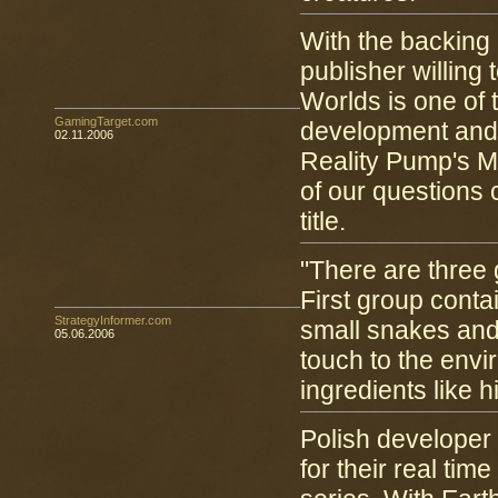
With the backing
publisher willing 
Worlds is one of
GamingTarget.com
development and 
02.11.2006
Reality Pump's M
of our questions
title.
"There are three 
First group contai
StrategyInformer.com
small snakes and 
05.06.2006
touch to the envi
ingredients like h
Polish developer
for their real ti