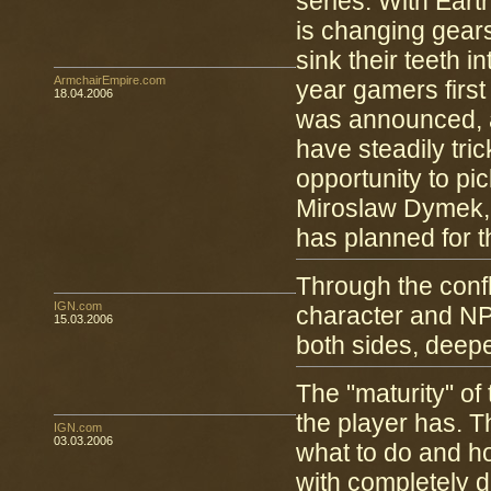
series. With Eart
is changing gears
sink their teeth i
ArmchairEmpire.com
year gamers first
18.04.2006
was announced, a
have steadily tri
opportunity to pi
Miroslaw Dymek,
has planned for 
Through the confl
IGN.com
character and NPC
15.03.2006
both sides, deep
The "maturity" of
the player has. T
IGN.com
03.03.2006
what to do and h
with completely di