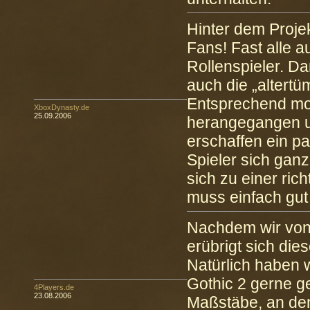
Hinter dem Proje
Fans! Fast alle 
Rollenspieler. Da
auch die „altertüm
Entsprechend moti
XboxDynasty.de
25.09.2006
herangegangen un
erschaffen ein p
Spieler sich gan
sich zu einer ri
muss einfach gut
Nachdem wir von 
erübrigt sich die
Natürlich haben w
Gothic 2 gerne ge
4Players.de
23.08.2006
Maßstäbe, an den