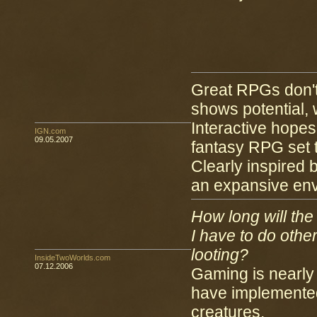
Great RPGs don'
shows potential,
Interactive hopes
IGN.com
09.05.2007
fantasy RPG set 
Clearly inspired 
an expansive envi
How long will the 
I have to do other
looting?
InsideTwoWorlds.com
07.12.2006
Gaming is nearly 
have implemented
creatures.