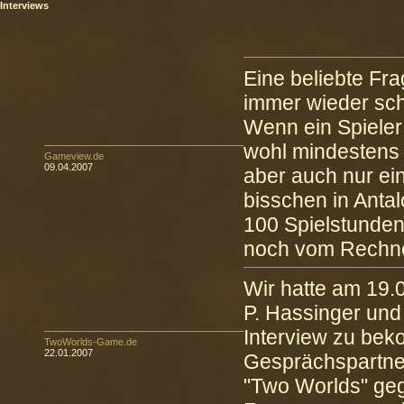
Interviews
Eine beliebte Fra
immer wieder sch
Wenn ein Spieler
wohl mindestens 
Gameview.de
09.04.2007
aber auch nur ei
bisschen in Anta
100 Spielstunden
noch vom Rechn
Wir hatte am 19.
P. Hassinger und
Interview zu be
TwoWorlds-Game.de
22.01.2007
Gesprächspartner
"Two Worlds" geg