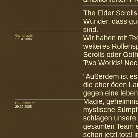
The Elder Scrolls 
Wunder, dass gut
sind.
Gamona.de
Wir haben mit Te
17.04.2006
weiteres Rollens
Scrolls oder Goth
Two Worlds! Noch
"Außerdem ist es
die eher öden Lan
gegen eine leben
Magie, geheimnis
PCGames.de
29.12.2005
mystische Sümpfe
schlagen unsere 
gesamten Team ei
schon jetzt total i