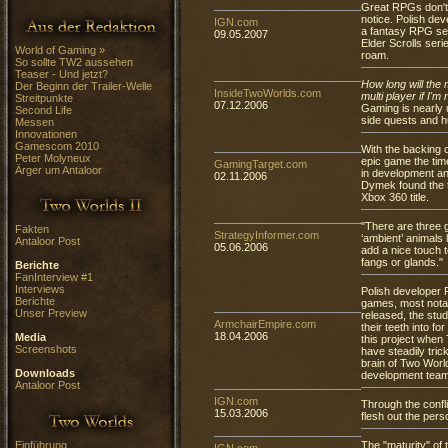
Great RPGs don't
notice. Polish dev
IGN.com
a fantasy RPG set
09.05.2007
Elder Scrolls seri
World of Gaming »
roam.
So sollte TW2 aussehen
Teaser - Und jetzt?
How long will the 
Der Beginn der Trailer-Welle
InsideTwoWorlds.com
multi player if I'm
Streitpunkte
07.12.2006
Gaming is nearly 
Second Life
side quests and h
Messen
Innovationen
Gamescom 2010
With the backing o
Peter Molyneux
epic game the tim
GamingTarget.com
Ärger um Antaloor
in development an
02.11.2006
Dymek found the t
Xbox 360 title.
"There are three g
Fakten
StrategyInformer.com
‘ambient’ animals 
Antaloor Post
05.06.2006
add a nice touch t
fangs or glands."
Berichte
FanInterview #1
Interviews
Polish developer 
Berichte
games, most notab
Unser Preview
released, the stud
ArmchairEmpire.com
their teeth into fo
18.04.2006
Media
this project when
Screenshots
have steadily tric
brain of Two Worl
Downloads
development team
Antaloor Post
IGN.com
Through the confl
15.03.2006
flesh out the per
Einführung
The "maturity" of 
IGN.com