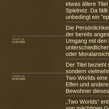
etwas ältere Tite
Spielreiz. Da fäl
unbedingt ein "ep
Die Persönlichke
der bereits ange
Game7.de
Umgang mit den N
13.05.2006
unterschiedlich
oder Moralansich
Der Titel bezieht
sondern vielmehr 
Gamigo.de
Two Worlds eine
03.05.2006
Elfen und andere
Bewohner dieses
„Two Worlds“ entf
von mächtigen Go