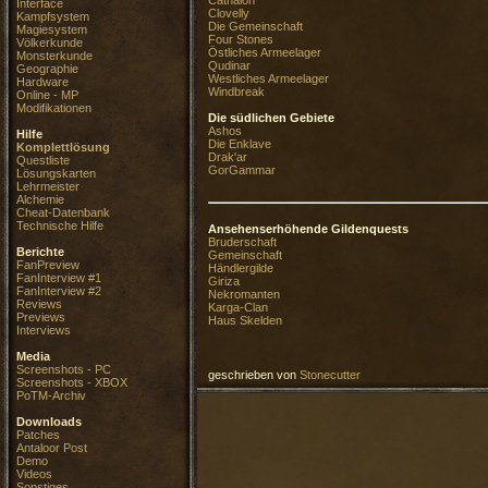
Cathalon
Interface
Clovelly
Kampfsystem
Die Gemeinschaft
Magiesystem
Four Stones
Völkerkunde
Östliches Armeelager
Monsterkunde
Qudinar
Geographie
Westliches Armeelager
Hardware
Windbreak
Online - MP
Modifikationen
Die südlichen Gebiete
Ashos
Hilfe
Die Enklave
Komplettlösung
Drak'ar
Questliste
GorGammar
Lösungskarten
Lehrmeister
Alchemie
Cheat-Datenbank
Technische Hilfe
Ansehenserhöhende Gildenquests
Bruderschaft
Berichte
Gemeinschaft
FanPreview
Händlergilde
FanInterview #1
Giriza
FanInterview #2
Nekromanten
Reviews
Karga-Clan
Previews
Haus Skelden
Interviews
Media
Screenshots - PC
geschrieben von
Stonecutter
Screenshots - XBOX
PoTM-Archiv
Downloads
Patches
Antaloor Post
Demo
Videos
Sonstiges