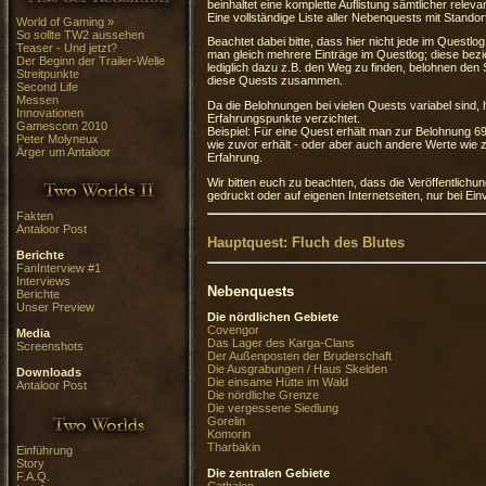
beinhaltet eine komplette Auflistung sämtlicher relev
Eine vollständige Liste aller Nebenquests mit Stando
World of Gaming »
So sollte TW2 aussehen
Beachtet dabei bitte, dass hier nicht jede im Questl
Teaser - Und jetzt?
man gleich mehrere Einträge im Questlog; diese bezie
Der Beginn der Trailer-Welle
lediglich dazu z.B. den Weg zu finden, belohnen den S
Streitpunkte
diese Quests zusammen.
Second Life
Messen
Da die Belohnungen bei vielen Quests variabel sind,
Innovationen
Erfahrungspunkte verzichtet.
Gamescom 2010
Beispiel: Für eine Quest erhält man zur Belohnung 
Peter Molyneux
wie zuvor erhält - oder aber auch andere Werte wie z
Ärger um Antaloor
Erfahrung.
Wir bitten euch zu beachten, dass die Veröffentlichun
gedruckt oder auf eigenen Internetseiten, nur bei Einv
Fakten
Antaloor Post
Hauptquest: Fluch des Blutes
Berichte
FanInterview #1
Interviews
Nebenquests
Berichte
Unser Preview
Die nördlichen Gebiete
Covengor
Media
Das Lager des Karga-Clans
Screenshots
Der Außenposten der Bruderschaft
Die Ausgrabungen / Haus Skelden
Downloads
Die einsame Hütte im Wald
Antaloor Post
Die nördliche Grenze
Die vergessene Siedlung
Gorelin
Komorin
Tharbakin
Einführung
Story
Die zentralen Gebiete
F.A.Q.