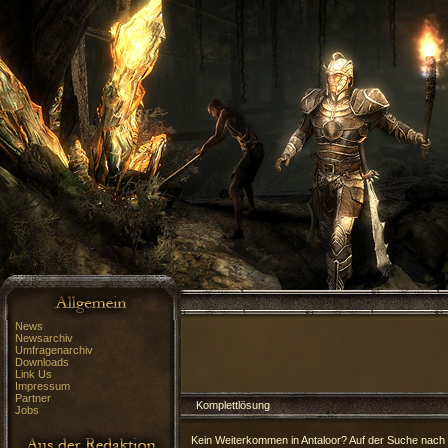
News
Newsarchiv
Umfragenarchiv
Downloads
Link Us
Impressum
Partner
Komplettlösung
Jobs
Kein Weiterkommen in Antaloor? Auf der Suche nach w