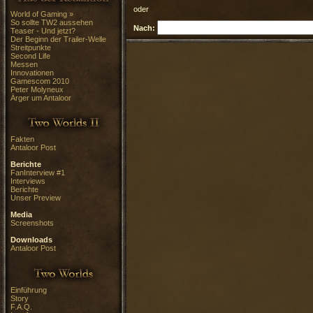
oder
World of Gaming »
So sollte TW2 aussehen
Nach:
Teaser - Und jetzt?
Der Beginn der Trailer-Welle
Streitpunkte
Second Life
Messen
Innovationen
Gamescom 2010
Peter Molyneux
Ärger um Antaloor
Fakten
Antaloor Post
Berichte
FanInterview #1
Interviews
Berichte
Unser Preview
Media
Screenshots
Downloads
Antaloor Post
Einführung
Story
F.A.Q.