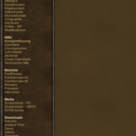
Interface
Kampfsystem
Magiesystem
Völkerkunde
Monsterkunde
Geographie
Hardware
Online - MP
Modifikationen
Hilfe
Komplettlösung
Questliste
Lösungskarten
Lehrmeister
Alchemie
Cheat-Datenbank
Technische Hilfe
Berichte
FanPreview
FanInterview #1
FanInterview #2
Reviews
Previews
Interviews
Media
Screenshots - PC
Screenshots - XBOX
PoTM-Archiv
Downloads
Patches
Antaloor Post
Demo
Videos
Sonstiges