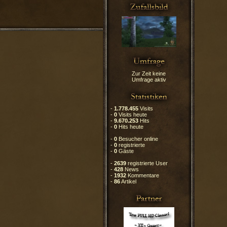
Zur Zeit keine
Umfrage aktiv
-
1.778.455
Visits
-
0
Visits heute
-
9.670.253
Hits
-
0
Hits heute
-
0
Besucher online
-
0
registrierte
-
0
Gäste
-
2639
registrierte User
-
428
News
-
1932
Kommentare
-
86
Artikel