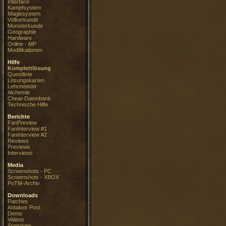
Interface
Kampfsystem
Magiesystem
Völkerkunde
Monsterkunde
Geographie
Hardware
Online - MP
Modifikationen
Hilfe
Komplettlösung
Questliste
Lösungskarten
Lehrmeister
Alchemie
Cheat-Datenbank
Technische Hilfe
Berichte
FanPreview
FanInterview #1
FanInterview #2
Reviews
Previews
Interviews
Media
Screenshots - PC
Screenshots - XBOX
PoTM-Archiv
Downloads
Patches
Antaloor Post
Demo
Videos
Sonstiges