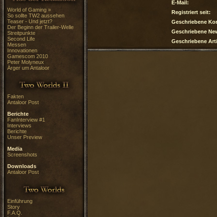
E-Mail:
World of Gaming »
Registriert seit:
So sollte TW2 aussehen
Teaser - Und jetzt?
Geschriebene Ko
Der Beginn der Trailer-Welle
Geschriebene Ne
Streitpunkte
Second Life
Geschriebene Arti
Messen
Innovationen
Gamescom 2010
Peter Molyneux
Ärger um Antaloor
Fakten
Antaloor Post
Berichte
FanInterview #1
Interviews
Berichte
Unser Preview
Media
Screenshots
Downloads
Antaloor Post
Einführung
Story
F.A.Q.