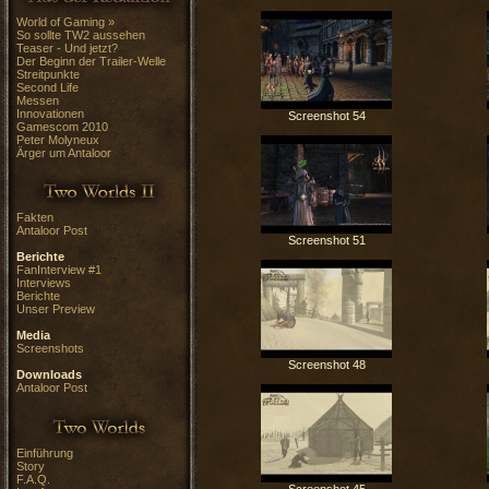
World of Gaming »
So sollte TW2 aussehen
Teaser - Und jetzt?
Der Beginn der Trailer-Welle
Streitpunkte
Second Life
Messen
Innovationen
Screenshot 54
Gamescom 2010
Peter Molyneux
Ärger um Antaloor
Fakten
Antaloor Post
Screenshot 51
Berichte
FanInterview #1
Interviews
Berichte
Unser Preview
Media
Screenshots
Screenshot 48
Downloads
Antaloor Post
Einführung
Story
F.A.Q.