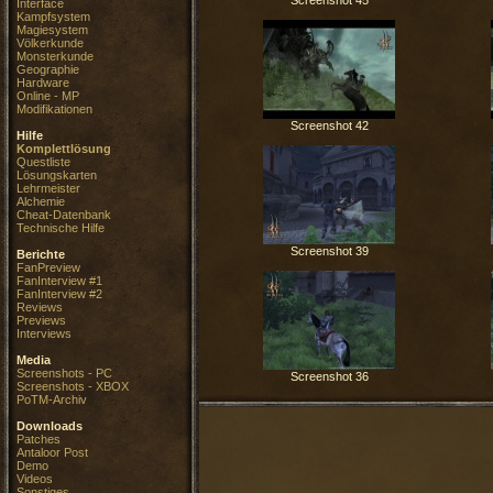
Screenshot 45
Interface
Kampfsystem
Magiesystem
Völkerkunde
Monsterkunde
Geographie
Hardware
Online - MP
Modifikationen
Screenshot 42
Hilfe
Komplettlösung
Questliste
Lösungskarten
Lehrmeister
Alchemie
Cheat-Datenbank
Technische Hilfe
Screenshot 39
Berichte
FanPreview
FanInterview #1
FanInterview #2
Reviews
Previews
Interviews
Media
Screenshots - PC
Screenshot 36
Screenshots - XBOX
PoTM-Archiv
Downloads
Patches
Antaloor Post
Demo
Videos
Sonstiges