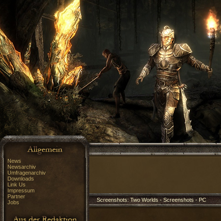
News
Newsarchiv
Umfragenarchiv
Downloads
Link Us
Impressum
Partner
Screenshots: Two Worlds - Screenshots - PC
Jobs